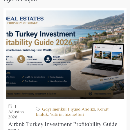
1
Gayrimenkul Piyasa Analizi
,
Konut
Ağustos
Emlak
,
Yatırım hizmetleri
2026
Airbnb Turkey Investment Profitability Guide