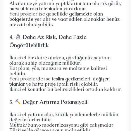
Alıcılar neye yatırım yaptıklarını tam olarak görür,
mevcut kiracı talebinden
yararlanır.
Yeni projeler ise genellikle
gelişmekte olan
bölgelerde
yer alır ve vaat edilen olanaklar henüz
mevcut olmayabilir.
4.
Daha Az Risk, Daha Fazla
Öngörülebilirlik
İkinci el bir daire alırken, gördüğünüz şey tam
olarak sahip olacağınız mülktür.
Kat planı, yön, manzara ve malzeme kalitesi
bellidir.
Yeni projelerde ise
teslim gecikmeleri, değişen
planlar
ve hatta proje iptali riski olabilir.
İkinci el konutlar bu belirsizlikleri ortadan kaldırır.
5.
Değer Artırma Potansiyeli
İkinci el yatırımcılar, küçük yenilemelerle mülkün
değerini artırabilir.
Mutfak/banyo modernizasyonu gibi çalışmalar
Türkiye’de görece uygun maliyetlidir.