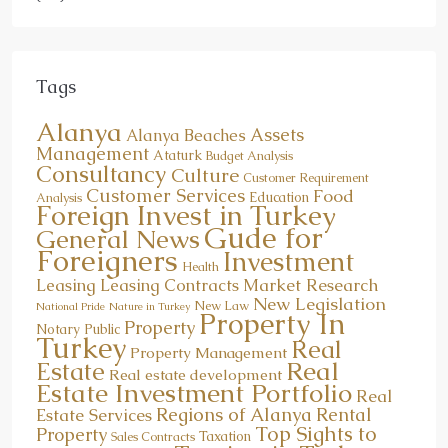
Tags
Alanya
Assets
Alanya Beaches
Management
Ataturk
Budget Analysis
Consultancy
Culture
Customer Requirement
Customer Services
Food
Education
Analysis
Foreign Invest in Turkey
Gude for
General News
Foreigners
Investment
Health
Market Research
Leasing
Leasing Contracts
New Legislation
New Law
National Pride
Nature in Turkey
Property In
Property
Notary Public
Turkey
Real
Property Management
Real
Estate
Real estate development
Estate Investment Portfolio
Real
Regions of Alanya
Rental
Estate Services
Top Sights to
Property
Taxation
Sales Contracts