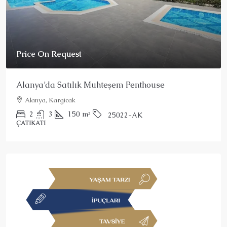
Price On Request
Alanya’da Satılık Muhteşem Penthouse
Alanya, Kargicak
2
3
150
m²
25022-AK
ÇATIKATI