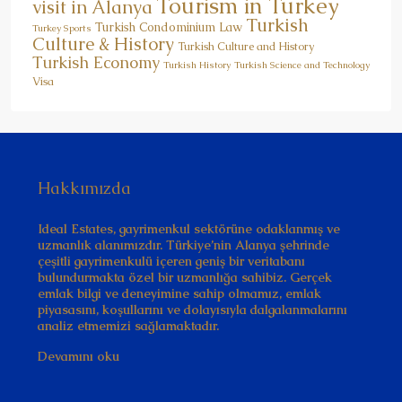
Tourism in Turkey
visit in Alanya
Turkish
Turkish Condominium Law
Turkey Sports
Culture & History
Turkish Culture and History
Turkish Economy
Turkish History
Turkish Science and Technology
Visa
Hakkımızda
Ideal Estates, gayrimenkul sektörüne odaklanmış ve
uzmanlık alanımızdır. Türkiye’nin Alanya şehrinde
çeşitli gayrimenkulü içeren geniş bir veritabanı
bulundurmakta özel bir uzmanlığa sahibiz. Gerçek
emlak bilgi ve deneyimine sahip olmamız, emlak
piyasasını, koşullarını ve dolayısıyla dalgalanmalarını
analiz etmemizi sağlamaktadır.
Devamını oku