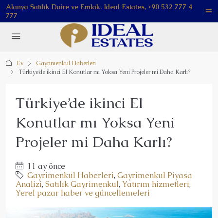
Alanya Satılık Daire ve Emlak. Ideal Estates, +90 532 777 4
777
Ev
Gayrimenkul Haberleri
Türkiye’de ikinci El Konutlar mı Yoksa Yeni Projeler mi Daha Karlı?
Türkiye’de ikinci El
Konutlar mı Yoksa Yeni
Projeler mi Daha Karlı?
11 ay önce
Gayrimenkul Haberleri
,
Gayrimenkul Piyasa
Analizi
,
Satılık Gayrimenkul
,
Yatırım hizmetleri
,
Yerel pazar haber ve güncellemeleri