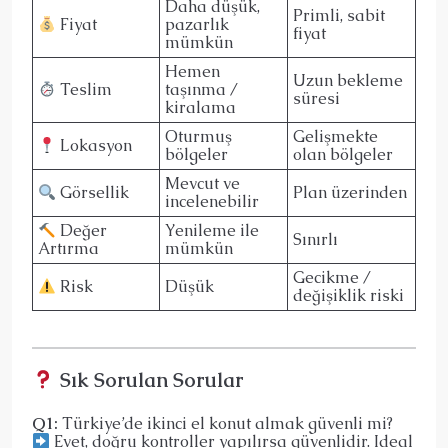
Daha düşük,
Primli, sabit
pazarlık
Fiyat
fiyat
mümkün
Hemen
Uzun bekleme
taşınma /
Teslim
süresi
kiralama
Oturmuş
Gelişmekte
Lokasyon
bölgeler
olan bölgeler
Mevcut ve
Plan üzerinden
Görsellik
incelenebilir
Yenileme ile
Değer
Sınırlı
mümkün
Artırma
Gecikme /
Düşük
Risk
değişiklik riski
Sık Sorulan Sorular
Q1:
Türkiye’de ikinci el konut almak güvenli mi?
Evet, doğru kontroller yapılırsa güvenlidir. Ideal