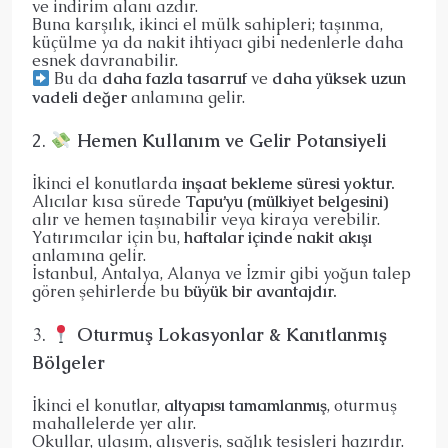
ve indirim alanı azdır.
Buna karşılık, ikinci el mülk sahipleri; taşınma,
küçülme ya da nakit ihtiyacı gibi nedenlerle daha
esnek davranabilir.
Bu da
daha fazla tasarruf
ve
daha yüksek uzun
vadeli değer
anlamına gelir.
2.
Hemen Kullanım ve Gelir Potansiyeli
İkinci el konutlarda
inşaat bekleme süresi yoktur.
Alıcılar kısa sürede
Tapu’yu (mülkiyet belgesini)
alır ve hemen taşınabilir veya kiraya verebilir.
Yatırımcılar için bu,
haftalar içinde nakit akışı
anlamına gelir.
İstanbul, Antalya, Alanya ve İzmir gibi yoğun talep
gören şehirlerde bu
büyük bir avantajdır.
3.
Oturmuş Lokasyonlar & Kanıtlanmış
Bölgeler
İkinci el konutlar,
altyapısı tamamlanmış
, oturmuş
mahallelerde yer alır.
Okullar, ulaşım, alışveriş, sağlık tesisleri hazırdır.