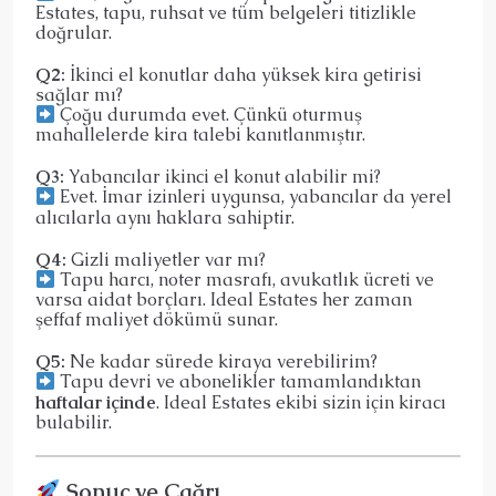
Estates, tapu, ruhsat ve tüm belgeleri titizlikle
doğrular.
Q2:
İkinci el konutlar daha yüksek kira getirisi
sağlar mı?
Çoğu durumda evet. Çünkü oturmuş
mahallelerde kira talebi kanıtlanmıştır.
Q3:
Yabancılar ikinci el konut alabilir mi?
Evet. İmar izinleri uygunsa, yabancılar da yerel
alıcılarla aynı haklara sahiptir.
Q4:
Gizli maliyetler var mı?
Tapu harcı, noter masrafı, avukatlık ücreti ve
varsa aidat borçları. Ideal Estates her zaman
şeffaf maliyet dökümü sunar.
Q5:
Ne kadar sürede kiraya verebilirim?
Tapu devri ve abonelikler tamamlandıktan
haftalar içinde
. Ideal Estates ekibi sizin için kiracı
bulabilir.
Sonuç ve Çağrı