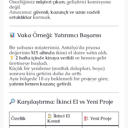
Önceliğimiz
müşteri çıkarı
, geliştirici komisyonu
değil.
Amacımız:
güvenli, kazançlı ve uzun vadeli
ortaklıklar
kurmak.
Vaka Örneği: Yatırımcı Başarısı
Bir yabancı müşterimiz, Antalya’da piyasa
değerinin
%15 altında
ikinci el daire satın aldı.
2 hafta içinde kiraya verildi
ve hemen gelir
üretmeye başladı.
Küçük bir yenileme (mutfak dolapları, boya)
sonrası kira getirisi daha da arttı.
Aynı bölgede 18 ay beklemeli bir projeye göre,
yatırım hemen kazanç getirdi
.
Karşılaştırma: İkinci El vs Yeni Proje
İkinci El
Özellik
Yeni Proje
Konut