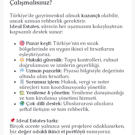
Çalışmalısınız?
Türkiye’de gayrimenkul almak
kazançlı
olabilir,
ancak uzman rehberlik gerektirir.
Ideal Estates
, sürecin her aşamasını kolaylaştıran
kapsamlı destek sunar:
Pazar keşfi:
Türkiye’nin en sıcak
bölgelerinde en uygun ikinci el fırsatlarını
eşleştiriyoruz.
Hukuki güvenlik:
Tapu kontrolleri, ruhsat
doğrulaması ve izinlerin geçerliliği.
Uzman pazarlık:
Piyasa bilgisiyle değerinin
altında alım fırsatları.
Sorunsuz işlem:
Hukuk, vergi ve noter
süreçleri tam koordinasyonla yönetilir.
Yenileme & yönetim:
Yenileme danışmanlığı
ve tam kiralama yönetimi hizmeti.
Çok dilli destek:
Uluslararası alıcılara
şeffaf iletişim ve tam rehberlik.
Ideal Estates farkı:
Birçok acente yalnızca yeni projelere odaklanırken,
biz
değer odaklı ikinci el portföyü
sunuyoruz.