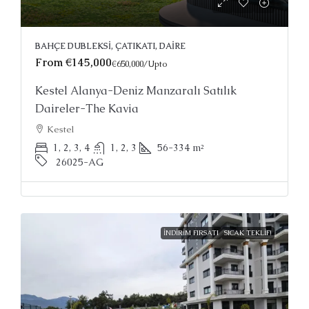
BAHÇE DUBLEKSI, ÇATIKATI, DAIRE
From
€145,000
€650,000
/Upto
Kestel Alanya-Deniz Manzaralı Satılık
Daireler-The Kavia
Kestel
1, 2, 3, 4
1, 2, 3
56-334
m²
26025-AG
İNDIRIM FIRSATI
SICAK TEKLIF!