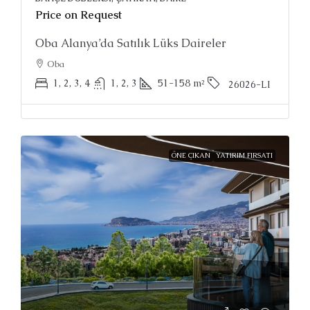
Price on Request
Oba Alanya’da Satılık Lüks Daireler
Oba
1, 2, 3, 4
1, 2, 3
51-158
m²
26026-LI
ÖNE ÇIKAN
YATIRIM FIRSATI