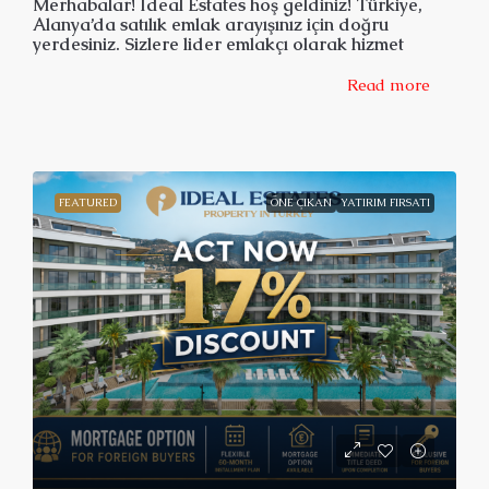
Merhabalar! Ideal Estates hoş geldiniz! Türkiye,
Alanya’da satılık emlak arayışınız için doğru
yerdesiniz. Sizlere lider emlakçı olarak hizmet
vermekten mutluluk duyarız.
Read more
Alanyada satılık emlak ve yerel mülk
portföyümüzü idealestates.com web sitemiz
aracılığıyla uluslararası pazarda sunmaktayız.
Size web sitemize hoş geldiniz diyoruz ve ziyaret
ettiğiniz için teşekkür ederiz!
FEATURED
ÖNE ÇIKAN
YATIRIM FIRSATI
Alanya’da satılık olan evler, daireler ve emlakları
araştırabileceğiniz kapsamlı bir portföye sahibiz.
Web sitemizde popüler Alanya bölgeleri
listelenmektedir. Eğer ilgilendiğiniz bir bölgeyi
listede bulamazsanız, lütfen kendi araştırmanızı
yapın ya da bize ulaşarak yardım isteyin. Sizin için
en uygun mülkü bulmanıza yardımcı olmak için
buradayız.
Ayrıca, e-posta bildirimleri talep ederek,
belirlediğiniz kriterlere uygun bir mülk
listelendiğinde size bildirim gönderebiliriz. Bu
şekilde, Alanya’da istediğiniz niteliklere sahip bir
mülkün piyasaya çıktığını hemen öğrenebilirsiniz.