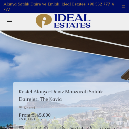
Alanya Satılık Daire ve Emlak. Ideal Estates, +90 532 777 4
777
Kestel Alanya-Deniz Manzaralı Satılık
Daireler-The Kavia
Kestel
From
€145,000
€650,000
/Upto
1, 2, 3, 4
1, 2, 3
56-334
m²