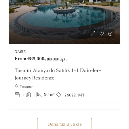
DAIRE
From
€85,000
€100,000
/Upto
Tosmur Alanya’da Satılık 1+1 Daireler-
Journey Residence
Tosmur
1
1
50
m²
26022-MT
Daha fazla yükle