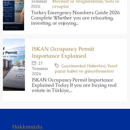
Temmuz
Mevzuat ve Vergilendirme
,
Soru ve
2026
cevaplar
Turkey Emergency Numbers Guide 2026
Complete Whether you are relocating,
investing, or enjoying...
ISKAN Occupancy Permit
Importance Explained
27
Gayrimenkul Haberleri
,
Yerel
Temmuz
pazar haber ve güncellemeleri
2026
ISKAN Occupancy Permit Importance
Explained Today If you are buying real
estate in Türkiye,...
Hakkımızda