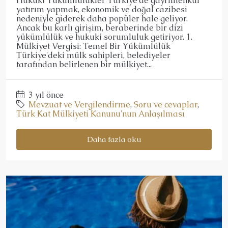
Hukuki Yükümlülükler Türkiye'de gayrimenkul
yatırım yapmak, ekonomik ve doğal cazibesi
nedeniyle giderek daha popüler hale geliyor.
Ancak bu karlı girişim, beraberinde bir dizi
yükümlülük ve hukuki sorumluluk getiriyor. 1.
Mülkiyet Vergisi: Temel Bir Yükümlülük
Türkiye'deki mülk sahipleri, belediyeler
tarafından belirlenen bir mülkiyet...
3 yıl önce
Mevzuat ve Vergilendirme
,
Soru ve cevaplar
,
Türk Kat Mülkiyeti Kanunu'nun Anlaşılması
Daha fazla oku