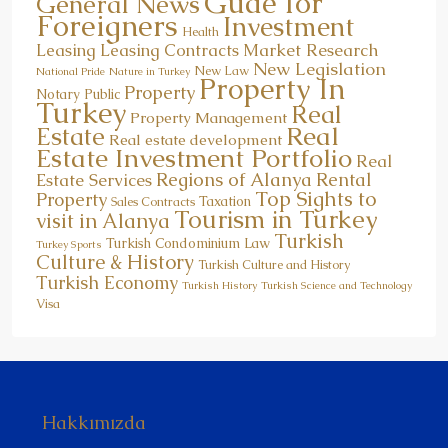
Gude for
General News
Foreigners
Investment
Health
Market Research
Leasing
Leasing Contracts
New Legislation
New Law
National Pride
Nature in Turkey
Property In
Property
Notary Public
Turkey
Real
Property Management
Real
Estate
Real estate development
Estate Investment Portfolio
Real
Regions of Alanya
Rental
Estate Services
Top Sights to
Property
Taxation
Sales Contracts
Tourism in Turkey
visit in Alanya
Turkish
Turkish Condominium Law
Turkey Sports
Culture & History
Turkish Culture and History
Turkish Economy
Turkish History
Turkish Science and Technology
Visa
Hakkımızda