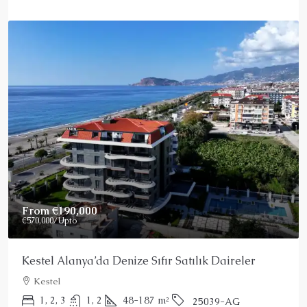
From
€190,000
€570,000
/Upto
Kestel Alanya’da Denize Sıfır Satılık Daireler
Kestel
1, 2, 3
1, 2
48-187
m²
25039-AG