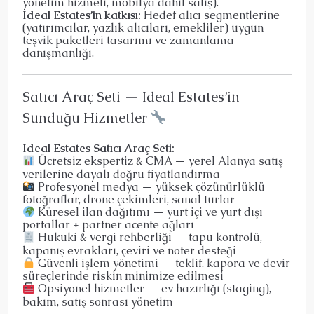
yönetim hizmeti, mobilya dahil satış).
Ideal Estates’in katkısı:
Hedef alıcı segmentlerine
(yatırımcılar, yazlık alıcıları, emekliler) uygun
teşvik paketleri tasarımı ve zamanlama
danışmanlığı.
Satıcı Araç Seti — Ideal Estates’in
Sunduğu Hizmetler
Ideal Estates Satıcı Araç Seti:
Ücretsiz ekspertiz & CMA — yerel Alanya satış
verilerine dayalı doğru fiyatlandırma
Profesyonel medya — yüksek çözünürlüklü
fotoğraflar, drone çekimleri, sanal turlar
Küresel ilan dağıtımı — yurt içi ve yurt dışı
portallar + partner acente ağları
Hukuki & vergi rehberliği — tapu kontrolü,
kapanış evrakları, çeviri ve noter desteği
Güvenli işlem yönetimi — teklif, kapora ve devir
süreçlerinde riskin minimize edilmesi
Opsiyonel hizmetler — ev hazırlığı (staging),
bakım, satış sonrası yönetim