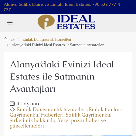
Alanya Satılık Daire ve Emlak. Ideal Estates, +90 532 777 4
777
Ev
Emlak Danışmanlık hizmetleri
Alanya’daki Evinizi Ideal Estates ile Satmanın Avantajları
Alanya’daki Evinizi Ideal
Estates ile Satmanın
Avantajları
11 ay önce
Emlak Danışmanlık hizmetleri
,
Emlak İlanları
,
Gayrimenkul Haberleri
,
Satılık Gayrimenkul
,
Şirketimiz hakkında
,
Yerel pazar haber ve
güncellemeleri