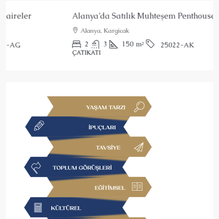
Alanya’da Satılık Muhteşem Penthouse
Alanya, Kargicak
2
3
150
m²
25022-AK
ÇATIKATI