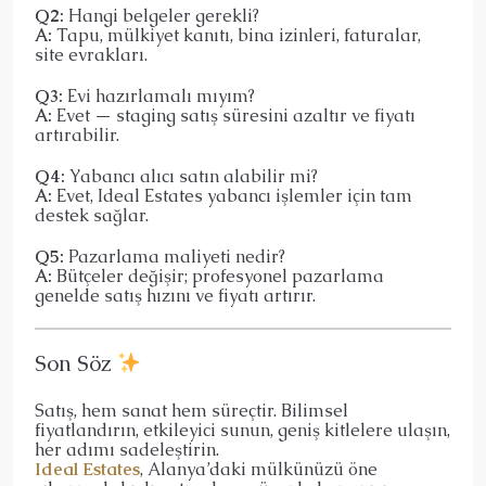
Q2:
Hangi belgeler gerekli?
A:
Tapu, mülkiyet kanıtı, bina izinleri, faturalar,
site evrakları.
Q3:
Evi hazırlamalı mıyım?
A:
Evet — staging satış süresini azaltır ve fiyatı
artırabilir.
Q4:
Yabancı alıcı satın alabilir mi?
A:
Evet, Ideal Estates yabancı işlemler için tam
destek sağlar.
Q5:
Pazarlama maliyeti nedir?
A:
Bütçeler değişir; profesyonel pazarlama
genelde satış hızını ve fiyatı artırır.
Son Söz
Satış, hem sanat hem süreçtir. Bilimsel
fiyatlandırın, etkileyici sunun, geniş kitlelere ulaşın,
her adımı sadeleştirin.
Ideal Estates
, Alanya’daki mülkünüzü öne