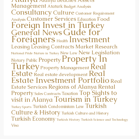
Alanya Beaches
Management
Ataturk
Budget Analysis
Consultancy
Culture
Customer Requirement
Customer Services
Food
Education
Analysis
Foreign Invest in Turkey
Gude for
General News
Foreigners
Investment
Health
Market Research
Leasing
Leasing Contracts
New Legislation
New Law
National Pride
Nature in Turkey
Property In
Property
Notary Public
Turkey
Real
Property Management
Real
Estate
Real estate development
Estate Investment Portfolio
Real
Regions of Alanya
Rental
Estate Services
Top Sights to
Property
Taxation
Sales Contracts
Tourism in Turkey
visit in Alanya
Turkish
Turkish Condominium Law
Turkey Sports
Culture & History
Turkish Culture and History
Turkish Economy
Turkish History
Turkish Science and Technology
Visa