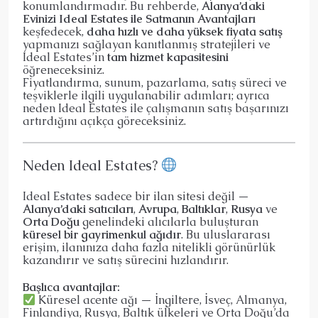
konumlandırmadır. Bu rehberde,
Alanya’daki
Evinizi Ideal Estates ile Satmanın Avantajları
keşfedecek,
daha hızlı ve daha yüksek fiyata satış
yapmanızı sağlayan kanıtlanmış stratejileri ve
Ideal Estates’in
tam hizmet kapasitesini
öğreneceksiniz.
Fiyatlandırma, sunum, pazarlama, satış süreci ve
teşviklerle ilgili uygulanabilir adımları; ayrıca
neden Ideal Estates ile çalışmanın satış başarınızı
artırdığını açıkça göreceksiniz.
Neden Ideal Estates?
Ideal Estates sadece bir ilan sitesi değil —
Alanya’daki satıcıları
,
Avrupa
,
Baltıklar
,
Rusya
ve
Orta Doğu
genelindeki alıcılarla buluşturan
küresel bir gayrimenkul ağıdır
. Bu uluslararası
erişim, ilanınıza daha fazla nitelikli görünürlük
kazandırır ve satış sürecini hızlandırır.
Başlıca avantajlar:
Küresel acente ağı — İngiltere, İsveç, Almanya,
Finlandiya, Rusya, Baltık ülkeleri ve Orta Doğu’da