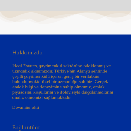
Hakkımızda
Ideal Estates, gayrimenkul sektörüne odaklanmış ve
uzmanlık alanımızdır. Türkiye’nin Alanya şehrinde
çeşitli gayrimenkulü içeren geniş bir veritabanı
bulundurmakta özel bir uzmanlığa sahibiz. Gerçek
emlak bilgi ve deneyimine sahip olmamız, emlak
piyasasını, koşullarını ve dolayısıyla dalgalanmalarını
analiz etmemizi sağlamaktadır.
Devamını oku
Bağlantılar