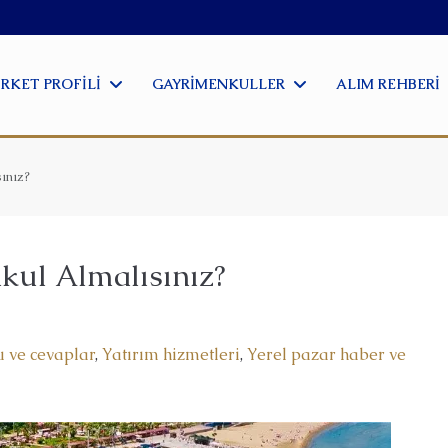
IRKET PROFILI
GAYRIMENKULLER
ALIM REHBERI
ınız?
ul Almalısınız?
u ve cevaplar
,
Yatırım hizmetleri
,
Yerel pazar haber ve