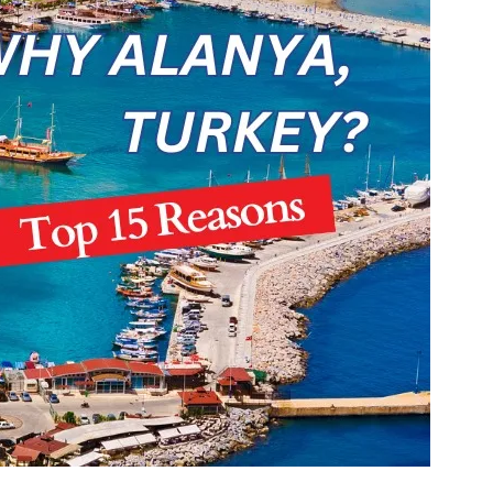
Price on Request
lar
Oba Alanya’da Satılık Lüks Daireler
Oba
1, 2, 3, 4
1, 2, 3
51-158
m²
23114-HC
26026-LI