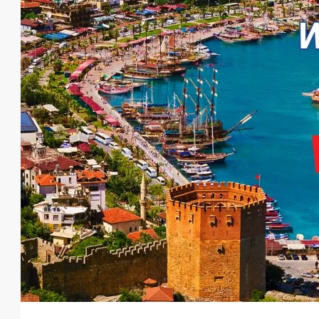
Dan başlar
€1,370,000
€2,175,000
/Kadar
Bektaş-Alanya’da Lüks Villa
Alanya
4
4
364-506
m²
VILLA