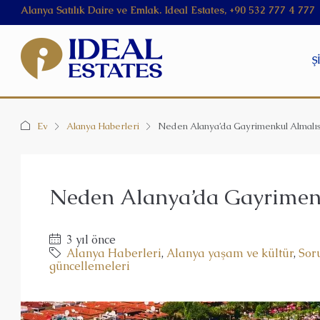
Alanya Satılık Daire ve Emlak. Ideal Estates, +90 532 777 4 777
Ş
Ev
Alanya Haberleri
Neden Alanya’da Gayrimenkul Almalıs
Neden Alanya’da Gayrimenk
3 yıl önce
Alanya Haberleri
,
Alanya yaşam ve kültür
,
Sor
güncellemeleri