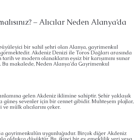
BAHÇE DUBLEKSI, ÇATIKATI, DAIRE
lısınız? – Alıcılar Neden Alanya’da
büyüleyici bir sahil şehri olan Alanya, gayrimenkul
 görmektedir. Akdeniz Denizi ile Toros Dağları arasında
gin tarih ve modern olanakların eşsiz bir karışımını sunar
par. Bu makalede, Neden Alanya’da Gayrimenkul
r anlamına gelen Akdeniz iklimine sahiptir. Şehir yaklaşık
 güneş sevenler için bir cennet gibidir. Muhteşem plajlar,
 ve mülk alıcılarını çeker.
a’da gayrimenkulün uygunluğudur. Birçok diğer Akdeniz
 oldukça düşüktür. Bu, ikinci bir ev, emeklilik yeri veya