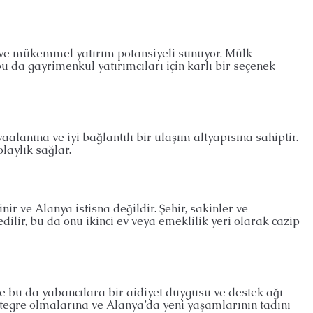
 ve mükemmel yatırım potansiyeli sunuyor. Mülk
 bu da gayrimenkul yatırımcıları için karlı bir seçenek
aalanına ve iyi bağlantılı bir ulaşım altyapısına sahiptir.
laylık sağlar.
nir ve Alanya istisna değildir. Şehir, sakinler ve
edilir, bu da onu ikinci ev veya emeklilik yeri olarak cazip
e bu da yabancılara bir aidiyet duygusu ve destek ağı
entegre olmalarına ve Alanya’da yeni yaşamlarının tadını