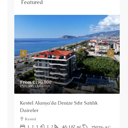
Featured
From
€190,000
P
€570,000
/Upto
Kestel Alanya’da Denize Sıfır Satılık
A
Daireler
Kestel
Ç
1, 2, 3
1, 2
48-187
m²
25039-AG