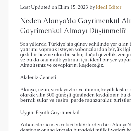
Last Updated on Ekim 15, 2023 by
Ideal Editor
Neden Alanya’da Gayrimenkul Alma
Gayrimenkul Almayı Düşünmeli?
Son yıllarda Türkiye’nin güney sahilinde yer alan 
yatırımı yapmak isteyen yabancılardan büyük ilgi
gizli bir hazine olan bu şehir, doğal güzellik, zen
ve bu da onu mülk yatırımı için ideal bir yer ya
Almalısınız ve cevaplarını keşdeceğiz.
Akdeniz Cenneti
Alanya, uzun, sıcak yazlar ve ılıman, keyifli kışla
olarak yılın 300 güneşli gününden faydalanır, bu da
berrak sular ve resim-perde manzaralar, turistleri
Uygun Fiyatlı Gayrimenkul
Yabancılar için en çekici faktörlerden biri Alany
destinasyonuna kıyasla buradaki mülk fiyatları hala