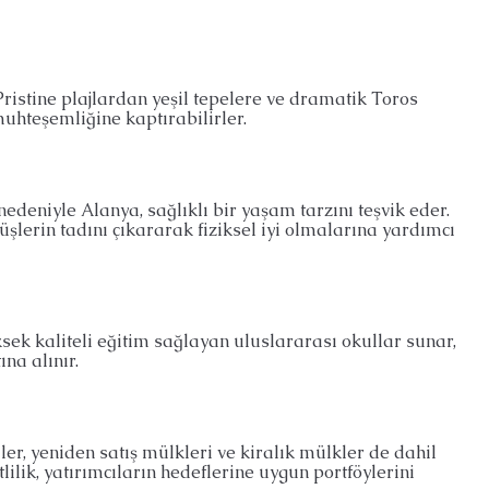
Pristine plajlardan yeşil tepelere ve dramatik Toros
muhteşemliğine kaptırabilirler.
 nedeniyle Alanya, sağlıklı bir yaşam tarzını teşvik eder.
üşlerin tadını çıkararak fiziksel iyi olmalarına yardımcı
ksek kaliteli eğitim sağlayan uluslararası okullar sunar,
ına alınır.
er, yeniden satış mülkleri ve kiralık mülkler de dahil
tlilik, yatırımcıların hedeflerine uygun portföylerini