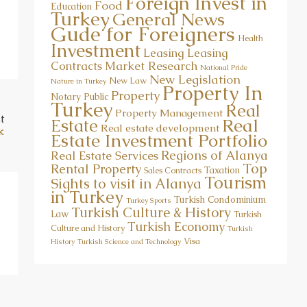
Foreign Invest in
Food
Education
Turkey
General News
Gude for Foreigners
Health
Investment
Leasing
Leasing
Market Research
Contracts
National Pride
New Legislation
New Law
Nature in Turkey
Property In
Property
Notary Public
Turkey
Real
Property Management
t
Real
Estate
Real estate development
k
Estate Investment Portfolio
Regions of Alanya
Real Estate Services
Top
Rental Property
Taxation
Sales Contracts
Tourism
Sights to visit in Alanya
in Turkey
Turkish Condominium
Turkey Sports
Turkish Culture & History
Law
Turkish
Turkish Economy
Culture and History
Turkish
Visa
History
Turkish Science and Technology