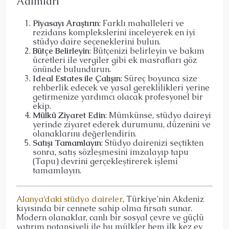
Adımları
Piyasayı Araştırın
: Farklı mahalleleri ve
rezidans komplekslerini inceleyerek en iyi
stüdyo daire seçeneklerini bulun.
Bütçe Belirleyin
: Bütçenizi belirleyin ve bakım
ücretleri ile vergiler gibi ek masrafları göz
önünde bulundurun.
Ideal Estates ile Çalışın
: Süreç boyunca size
rehberlik edecek ve yasal gereklilikleri yerine
getirmenize yardımcı olacak profesyonel bir
ekip.
Mülkü Ziyaret Edin
: Mümkünse, stüdyo daireyi
yerinde ziyaret ederek durumunu, düzenini ve
olanaklarını değerlendirin.
Satışı Tamamlayın
: Stüdyo dairenizi seçtikten
sonra, satış sözleşmesini imzalayıp tapu
(Tapu) devrini gerçekleştirerek işlemi
tamamlayın.
Alanya’daki stüdyo daireler
, Türkiye’nin Akdeniz
kıyısında bir cennete sahip olma fırsatı sunar.
Modern olanaklar, canlı bir sosyal çevre ve güçlü
yatırım potansiyeli ile bu mülkler hem ilk kez ev