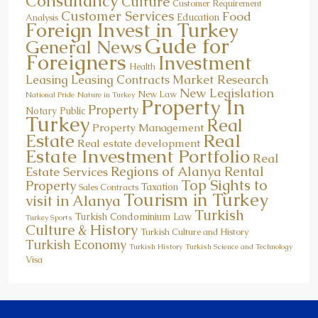
Consultancy
Culture
Customer Requirement
Customer Services
Food
Education
Analysis
Foreign Invest in Turkey
Gude for
General News
Foreigners
Investment
Health
Market Research
Leasing
Leasing Contracts
New Legislation
New Law
National Pride
Nature in Turkey
Property In
Property
Notary Public
Turkey
Real
Property Management
Real
Estate
Real estate development
Estate Investment Portfolio
Real
Regions of Alanya
Rental
Estate Services
Top Sights to
Property
Taxation
Sales Contracts
Tourism in Turkey
visit in Alanya
Turkish
Turkish Condominium Law
Turkey Sports
Culture & History
Turkish Culture and History
Turkish Economy
Turkish History
Turkish Science and Technology
Visa