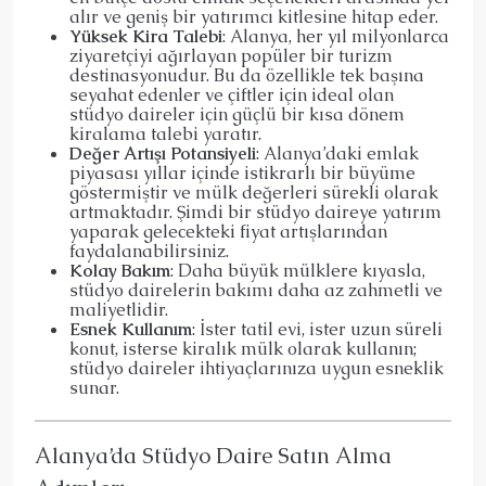
alır ve geniş bir yatırımcı kitlesine hitap eder.
Yüksek Kira Talebi
: Alanya, her yıl milyonlarca
ziyaretçiyi ağırlayan popüler bir turizm
destinasyonudur. Bu da özellikle tek başına
seyahat edenler ve çiftler için ideal olan
stüdyo daireler için güçlü bir kısa dönem
kiralama talebi yaratır.
Değer Artışı Potansiyeli
: Alanya’daki emlak
piyasası yıllar içinde istikrarlı bir büyüme
göstermiştir ve mülk değerleri sürekli olarak
artmaktadır. Şimdi bir stüdyo daireye yatırım
yaparak gelecekteki fiyat artışlarından
faydalanabilirsiniz.
Kolay Bakım
: Daha büyük mülklere kıyasla,
stüdyo dairelerin bakımı daha az zahmetli ve
maliyetlidir.
Esnek Kullanım
: İster tatil evi, ister uzun süreli
konut, isterse kiralık mülk olarak kullanın;
stüdyo daireler ihtiyaçlarınıza uygun esneklik
sunar.
Alanya’da Stüdyo Daire Satın Alma