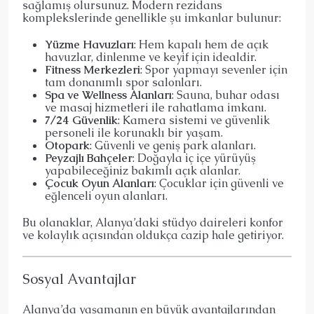
sağlamış olursunuz. Modern rezidans
komplekslerinde genellikle şu imkanlar bulunur:
Yüzme Havuzları
: Hem kapalı hem de açık
havuzlar, dinlenme ve keyif için idealdir.
Fitness Merkezleri
: Spor yapmayı sevenler için
tam donanımlı spor salonları.
Spa ve Wellness Alanları
: Sauna, buhar odası
ve masaj hizmetleri ile rahatlama imkanı.
7/24 Güvenlik
: Kamera sistemi ve güvenlik
personeli ile korunaklı bir yaşam.
Otopark
: Güvenli ve geniş park alanları.
Peyzajlı Bahçeler
: Doğayla iç içe yürüyüş
yapabileceğiniz bakımlı açık alanlar.
Çocuk Oyun Alanları
: Çocuklar için güvenli ve
eğlenceli oyun alanları.
Bu olanaklar, Alanya’daki stüdyo daireleri konfor
ve kolaylık açısından oldukça cazip hale getiriyor.
Sosyal Avantajlar
Alanya’da yaşamanın en büyük avantajlarından