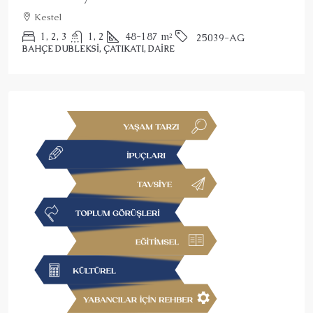
Alanya, Kargicak
2
3
150
m²
25022-AK
ÇATIKATI