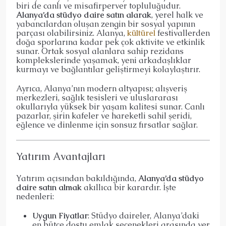
biri de canlı ve misafirperver topluluğudur.
Alanya’da stüdyo daire satın alarak
, yerel halk ve
yabancılardan oluşan zengin bir sosyal yapının
parçası olabilirsiniz. Alanya,
kültürel
festivallerden
doğa sporlarına kadar pek çok aktivite ve etkinlik
sunar. Ortak sosyal alanlara sahip rezidans
komplekslerinde yaşamak, yeni arkadaşlıklar
kurmayı ve bağlantılar geliştirmeyi kolaylaştırır.
Ayrıca, Alanya’nın modern altyapısı; alışveriş
merkezleri, sağlık tesisleri ve uluslararası
okullarıyla yüksek bir yaşam kalitesi sunar. Canlı
pazarlar, şirin kafeler ve hareketli sahil şeridi,
eğlence ve dinlenme için sonsuz fırsatlar sağlar.
Yatırım Avantajları
Yatırım açısından bakıldığında,
Alanya’da stüdyo
daire satın almak
akıllıca bir karardır. İşte
nedenleri:
Uygun Fiyatlar
: Stüdyo daireler, Alanya’daki
en bütçe dostu emlak seçenekleri arasında yer