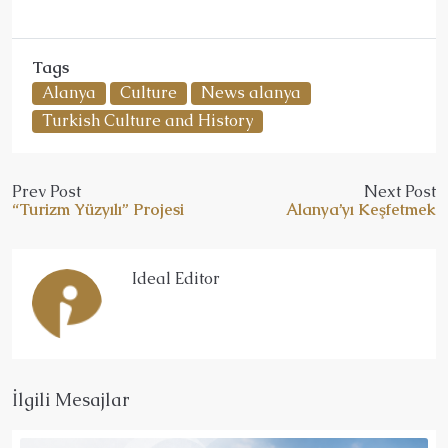
Tags
Alanya
Culture
News alanya
Turkish Culture and History
Prev Post
Next Post
“Turizm Yüzyılı” Projesi
Alanya’yı Keşfetmek
Ideal Editor
İlgili Mesajlar