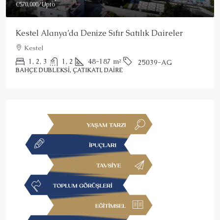
€570,000
/Upto
Kestel Alanya’da Denize Sıfır Satılık Daireler
Kestel
1, 2, 3
1, 2
48-187
m²
25039-AG
BAHÇE DUBLEKSI, ÇATIKATI, DAIRE