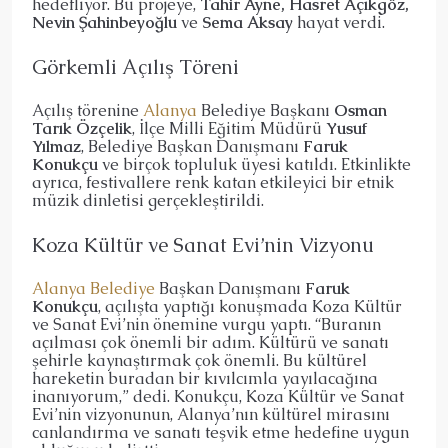
hedefliyor. Bu projeye,
Tahir Ayne, Hasret Açıkgöz,
Nevin Şahinbeyoğlu
ve
Sema Aksay
hayat verdi.
Görkemli Açılış Töreni
Açılış törenine
Alanya
Belediye Başkanı
Osman
Tarık Özçelik
, İlçe Milli Eğitim Müdürü
Yusuf
Yılmaz
, Belediye Başkan Danışmanı
Faruk
Konukçu
ve birçok topluluk üyesi katıldı. Etkinlikte
ayrıca, festivallere renk katan etkileyici bir etnik
müzik dinletisi gerçekleştirildi.
Koza Kültür ve Sanat Evi’nin Vizyonu
Alanya Belediye
Başkan Danışmanı
Faruk
Konukçu
, açılışta yaptığı konuşmada Koza Kültür
ve Sanat Evi’nin önemine vurgu yaptı. “Buranın
açılması çok önemli bir adım. Kültürü ve sanatı
şehirle kaynaştırmak çok önemli. Bu kültürel
hareketin buradan bir kıvılcımla yayılacağına
inanıyorum,” dedi. Konukçu, Koza Kültür ve Sanat
Evi’nin vizyonunun, Alanya’nın kültürel mirasını
canlandırma ve sanatı teşvik etme hedefine uygun