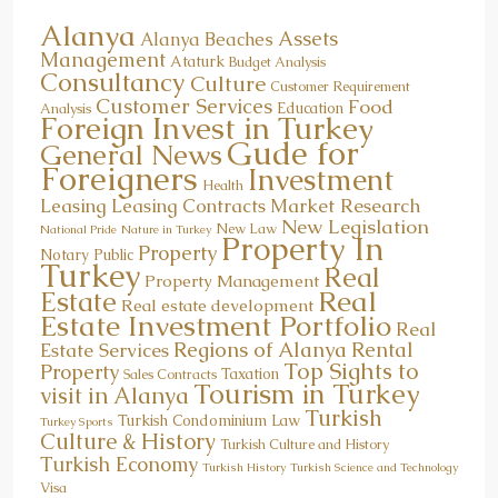
Alanya
Assets
Alanya Beaches
Management
Ataturk
Budget Analysis
Consultancy
Culture
Customer Requirement
Customer Services
Food
Education
Analysis
Foreign Invest in Turkey
Gude for
General News
Foreigners
Investment
Health
Market Research
Leasing
Leasing Contracts
New Legislation
New Law
National Pride
Nature in Turkey
Property In
Property
Notary Public
Turkey
Real
Property Management
Real
Estate
Real estate development
Estate Investment Portfolio
Real
Regions of Alanya
Rental
Estate Services
Top Sights to
Property
Taxation
Sales Contracts
Tourism in Turkey
visit in Alanya
Turkish
Turkish Condominium Law
Turkey Sports
Culture & History
Turkish Culture and History
Turkish Economy
Turkish History
Turkish Science and Technology
Visa