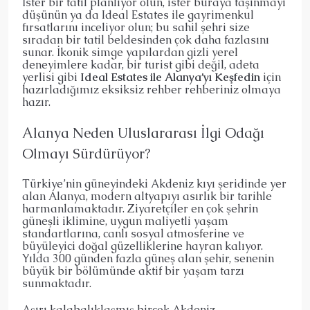
İster bir tatil planlıyor olun, ister buraya taşınmayı
düşünün ya da Ideal Estates ile gayrimenkul
fırsatlarını inceliyor olun; bu sahil şehri size
sıradan bir tatil beldesinden çok daha fazlasını
sunar. İkonik simge yapılardan gizli yerel
deneyimlere kadar, bir turist gibi değil, adeta
yerlisi gibi
Ideal Estates ile Alanya’yı Keşfedin
için
hazırladığımız eksiksiz rehber rehberiniz olmaya
hazır.
Alanya Neden Uluslararası İlgi Odağı
Olmayı Sürdürüyor?
Türkiye’nin güneyindeki Akdeniz kıyı şeridinde yer
alan Alanya, modern altyapıyı asırlık bir tarihle
harmanlamaktadır. Ziyaretçiler en çok şehrin
güneşli iklimine, uygun maliyetli yaşam
standartlarına, canlı sosyal atmosferine ve
büyüleyici doğal güzelliklerine hayran kalıyor.
Yılda 300 günden fazla güneş alan şehir, senenin
büyük bir bölümünde aktif bir yaşam tarzı
sunmaktadır.
Aşırı kalabalıklaşmış birçok Akdeniz