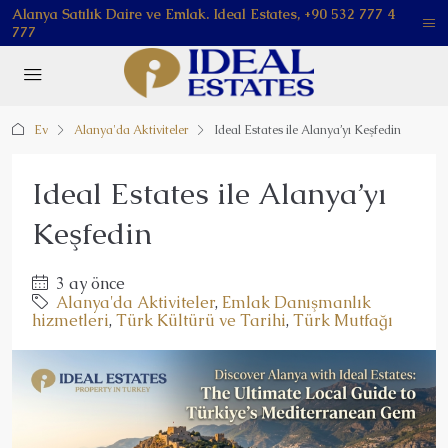
Alanya Satılık Daire ve Emlak. Ideal Estates, +90 532 777 4
777
Ev
Alanya'da Aktiviteler
Ideal Estates ile Alanya’yı Keşfedin
Ideal Estates ile Alanya’yı
Keşfedin
3 ay önce
Alanya'da Aktiviteler
,
Emlak Danışmanlık
hizmetleri
,
Türk Kültürü ve Tarihi
,
Türk Mutfağı