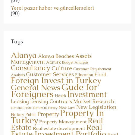
(89)
Yerel pazar haber ve güncellemeleri
(90)
Tags
Alanya
Assets
Alanya Beaches
Management
Ataturk
Budget Analysis
Consultancy
Culture
Customer Requirement
Customer Services
Food
Education
Analysis
Foreign Invest in Turkey
Gude for
General News
Foreigners
Investment
Health
Market Research
Leasing
Leasing Contracts
New Legislation
New Law
National Pride
Nature in Turkey
Property In
Property
Notary Public
Turkey
Real
Property Management
Real
Estate
Real estate development
Estate Investment Portfolio
Real