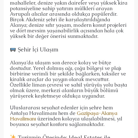
mahalleler, denize yakın daireler veya yüksek kira
potansiyeline sahip yatırım mülkleri arayan
Avrupalı alıcılar arasında oldukça popülerdir.
Birçok Akdeniz şehri ile karşılaştırıldığında
Alanya; denize sıfır yaşam, modern konut projeleri
ve dört mevsim yaşanabilirlik açısından hala çok
yüksek bir değer önerisi sunmaktadır.
Şehir İçi Ulaşım
Alanya’da ulaşım son derece kolay ve bütçe
dostudur. Yerel dolmuş ağı, çoğu bölgeyi ve plajı
birbirine verimli bir şekilde bağlarken, taksiler ve
kiralık araçlar da yaygın olarak mevcuttur.
Özellikle liman çevresi ve sahil yürüyüş yolu başta
olmak üzere, merkezi alanların büyük bölümü
yürüyerek keşfetmeye oldukça uygundur.
Uluslararası seyahat edenler için şehre hem
Antalya Havalimanı hem de
Gazipaşa-Alanya
Havalimanı
üzerinden kolayca ulaşılabilmesi, yıl
boyunca seyahat konforu sağlamaktadır.
Turizmin Ötesinde: Ideal Estates ile