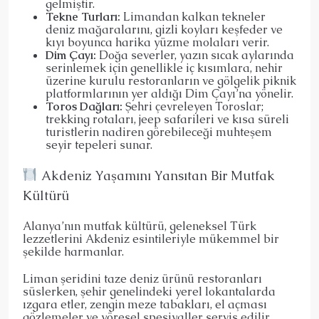
gelmiştir.
Tekne Turları:
Limandan kalkan tekneler
deniz mağaralarını, gizli koyları keşfeder ve
kıyı boyunca harika yüzme molaları verir.
Dim Çayı:
Doğa severler, yazın sıcak aylarında
serinlemek için genellikle iç kısımlara, nehir
üzerine kurulu restoranların ve gölgelik piknik
platformlarının yer aldığı Dim Çayı’na yönelir.
Toros Dağları:
Şehri çevreleyen Toroslar;
trekking rotaları, jeep safarileri ve kısa süreli
turistlerin nadiren görebileceği muhteşem
seyir tepeleri sunar.
Akdeniz Yaşamını Yansıtan Bir Mutfak
Kültürü
Alanya’nın mutfak kültürü, geleneksel Türk
lezzetlerini Akdeniz esintileriyle mükemmel bir
şekilde harmanlar.
Liman şeridini taze deniz ürünü restoranları
süslerken, şehir genelindeki yerel lokantalarda
ızgara etler, zengin meze tabakları, el açması
gözlemeler ve yöresel spesiyaller servis edilir.