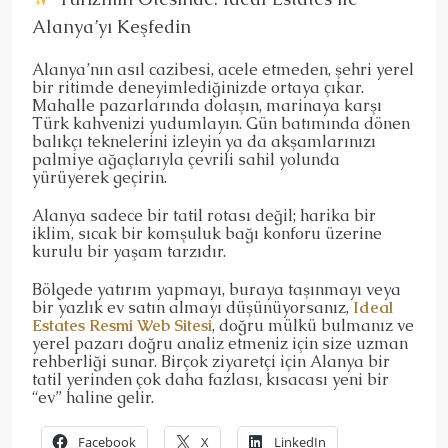
Alanya’yı Keşfedin
Alanya’nın asıl cazibesi, acele etmeden, şehri yerel
bir ritimde deneyimlediğinizde ortaya çıkar.
Mahalle pazarlarında dolaşın, marinaya karşı
Türk kahvenizi yudumlayın. Gün batımında dönen
balıkçı teknelerini izleyin ya da akşamlarınızı
palmiye ağaçlarıyla çevrili sahil yolunda
yürüyerek geçirin.
Alanya sadece bir tatil rotası değil; harika bir
iklim, sıcak bir komşuluk bağı konforu üzerine
kurulu bir yaşam tarzıdır.
Bölgede yatırım yapmayı, buraya taşınmayı veya
bir yazlık ev satın almayı düşünüyorsanız,
Ideal
Estates Resmi Web Sitesi
, doğru mülkü bulmanız ve
yerel pazarı doğru analiz etmeniz için size uzman
rehberliği sunar. Birçok ziyaretçi için Alanya bir
tatil yerinden çok daha fazlası, kısacası yeni bir
“ev” haline gelir.
Facebook
X
LinkedIn