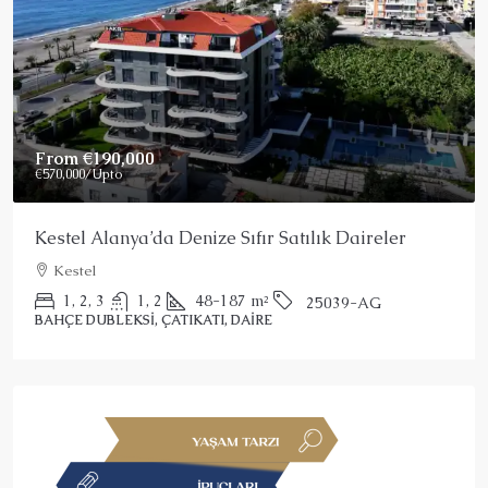
Price On Request
Alanya’da Satılık Muhteşem Penthouse
Alanya, Kargicak
2
3
150
m²
25022-AK
ÇATIKATI