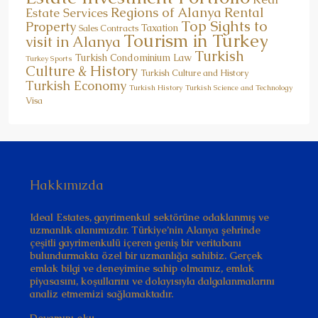
Regions of Alanya
Rental
Estate Services
Top Sights to
Property
Taxation
Sales Contracts
Tourism in Turkey
visit in Alanya
Turkish
Turkish Condominium Law
Turkey Sports
Culture & History
Turkish Culture and History
Turkish Economy
Turkish History
Turkish Science and Technology
Visa
Hakkımızda
Ideal Estates, gayrimenkul sektörüne odaklanmış ve
uzmanlık alanımızdır. Türkiye’nin Alanya şehrinde
çeşitli gayrimenkulü içeren geniş bir veritabanı
bulundurmakta özel bir uzmanlığa sahibiz. Gerçek
emlak bilgi ve deneyimine sahip olmamız, emlak
piyasasını, koşullarını ve dolayısıyla dalgalanmalarını
analiz etmemizi sağlamaktadır.