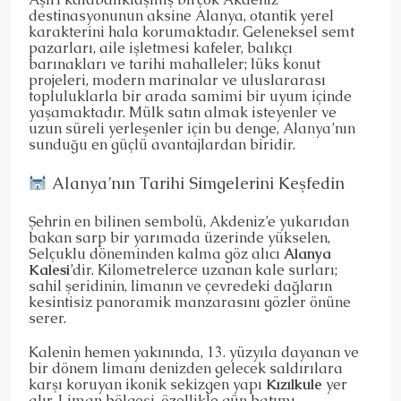
destinasyonunun aksine Alanya, otantik yerel
karakterini hala korumaktadır. Geleneksel semt
pazarları, aile işletmesi kafeler, balıkçı
barınakları ve tarihi mahalleler; lüks konut
projeleri, modern marinalar ve uluslararası
topluluklarla bir arada samimi bir uyum içinde
yaşamaktadır. Mülk satın almak isteyenler ve
uzun süreli yerleşenler için bu denge, Alanya’nın
sunduğu en güçlü avantajlardan biridir.
Alanya’nın Tarihi Simgelerini Keşfedin
Şehrin en bilinen sembolü, Akdeniz’e yukarıdan
bakan sarp bir yarımada üzerinde yükselen,
Selçuklu döneminden kalma göz alıcı
Alanya
Kalesi
’dir. Kilometrelerce uzanan kale surları;
sahil şeridinin, limanın ve çevredeki dağların
kesintisiz panoramik manzarasını gözler önüne
serer.
Kalenin hemen yakınında, 13. yüzyıla dayanan ve
bir dönem limanı denizden gelecek saldırılara
karşı koruyan ikonik sekizgen yapı
Kızılkule
yer
alır. Liman bölgesi, özellikle gün batımı