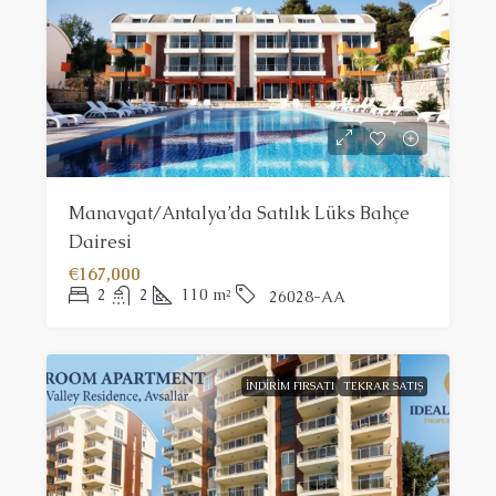
Manavgat/Antalya’da Satılık Lüks Bahçe
Dairesi
€167,000
2
2
110
m²
26028-AA
İNDIRIM FIRSATI
TEKRAR SATIŞ