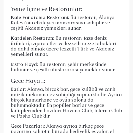
Yeme İçme ve Restoranlar:
Kale Panorama Restoranı:
Bu restoran, Alanya
Kalesi’nin etkileyici manzarasına sahiptir ve
çeşitli Akdeniz yemekleri sunar.
Kardelen Restoran:
Bu restoran, taze deniz
ürünleri, ızgara etler ve lezzetli meze tabakları
da dahil olmak üzere lezzetli Türk ve Akdeniz
yemekleri sunar.
Bistro Floyd:
Bu restoran, şehir merkezinde
bulunur ve çeşitli uluslararası yemekler sunar.
Gece Hayatı:
Barlar:
Alanya, birçok bar, gece kulübü ve canlı
müzik mekanına ev sahipliği yapmaktadır. Ayrıca
birçok kumarhane ve oyun salonu da
bulunmaktadır. En popüler barlar ve gece
kulüplerinden bazıları Havana Club, Inferno Club
ve Pasha Club’dır.
Gece Pazarları: Alanya ayrıca birkaç gece
pazarına sahiptir, burada hediyelik eşyalar, el