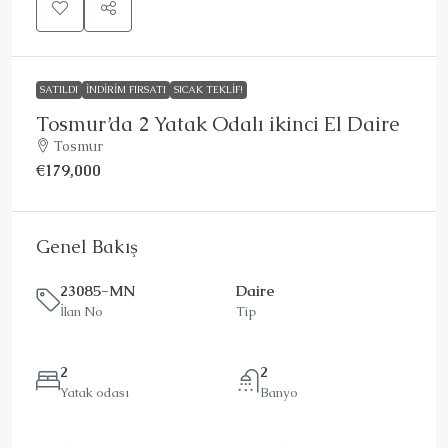
SATILDI
İNDIRIM FIRSATI
SICAK TEKLIF!
Tosmur’da 2 Yatak Odalı ikinci El Daire
Tosmur
€179,000
Genel Bakış
23085-MN
Daire
İlan No
Tip
2
2
Yatak odası
Banyo