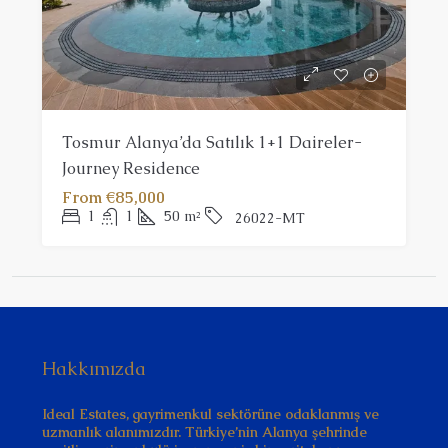
Tosmur Alanya’da Satılık 1+1 Daireler-
Journey Residence
From
€85,000
1
1
50
m²
26022-MT
Hakkımızda
Ideal Estates, gayrimenkul sektörüne odaklanmış ve
uzmanlık alanımızdır. Türkiye’nin Alanya şehrinde