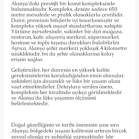
Alanya’daki prestijli bir konut kompleksinde
bulunmaktadır. Kompleks, denize sadece 650
metre mesafede ve pratik olanaklarla çevrilidir.
Daire, premium bitişlerle iyi tasarlanmıştır ve
kompleks yüksek inşaat standartlarına sahiptir.
Yürüme mesafesinde, sakinler bir dizi mağaza,
restoran, kafe, alışveriş merkezi, süpermarket,
hastane ve toplu taşıma durakları bulabilirler.
Ayrıca, Alanya şehir merkezi yaklaşık 4 kilometre
uzaklıktadır, bu da şehir olanaklarına kolay
erişim sağlar.
Geliştiriciler, her dairenin en yüksek kalite
gereksinimlerini karşıladığından emin olmuşlar,
sakinleri için dayanıklı ve lüks bir yaşam alanı
vaat etmektedirler. Detaylara verilen önem,
kompleksin her tarafında açıkça görülmektedir
ve Alanya’da lüks yaşamın ölçüsünü
belirlemektedir.
Doğal güzelliğinin ve tarihi öneminin yanı sıra
Alanya, bölgedeki yaşam kalitesini artıran birçok
sosyal olanğa ev sahipliği yapmaktadır. İşte