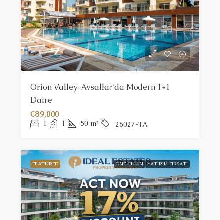
Orion Valley-Avsallar’da Modern 1+1
Daire
€89,000
1
1
50
m²
26027-TA
FEATURED
ÖNE ÇIKAN
YATIRIM FIRSATI