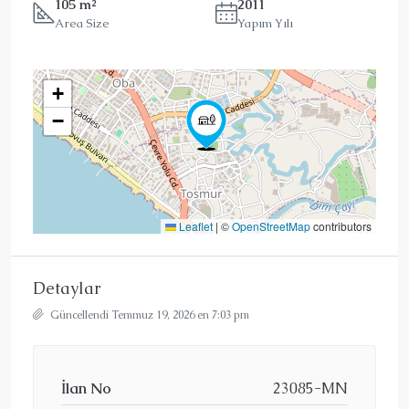
105 m²
2011
Area Size
Yapım Yılı
+
−
Leaflet
|
©
OpenStreetMap
contributors
Detaylar
Güncellendi Temmuz 19, 2026 en 7:03 pm
İlan No
23085-MN