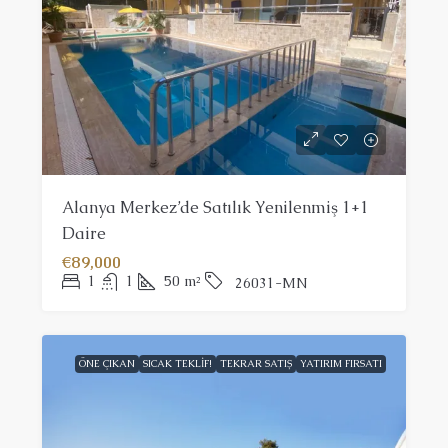
Alanya Merkez’de Satılık Yenilenmiş 1+1
Daire
€89,000
1
1
50
m²
26031-MN
ÖNE ÇIKAN
SICAK TEKLIF!
TEKRAR SATIŞ
YATIRIM FIRSATI