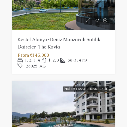
Kestel Alanya-Deniz Manzaralı Satılık
Daireler-The Kavia
From
€145,000
1, 2, 3, 4
1, 2, 3
56-334
m²
26025-AG
İNDIRIM FIRSATI
SICAK TEKLIF!