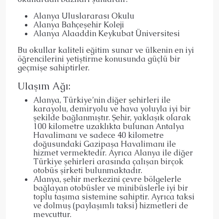
Alanya Uluslararası Okulu
Alanya Bahçeşehir Koleji
Alanya Alaaddin Keykubat Üniversitesi
Bu okullar kaliteli eğitim sunar ve ülkenin en iyi
öğrencilerini yetiştirme konusunda güçlü bir
geçmişe sahiptirler.
Ulaşım Ağı:
Alanya, Türkiye’nin diğer şehirleri ile
karayolu, demiryolu ve hava yoluyla iyi bir
şekilde bağlanmıştır. Şehir, yaklaşık olarak
100 kilometre uzaklıkta bulunan
Antalya
Havalimanı
ve sadece 40 kilometre
doğusundaki Gazipaşa Havalimanı ile
hizmet vermektedir. Ayrıca Alanya ile diğer
Türkiye şehirleri arasında çalışan birçok
otobüs şirketi bulunmaktadır.
Alanya, şehir merkezini çevre bölgelerle
bağlayan otobüsler ve minibüslerle iyi bir
toplu taşıma sistemine sahiptir. Ayrıca taksi
ve dolmuş (paylaşımlı taksi) hizmetleri de
mevcuttur.