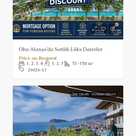
Oba Alanya’da Satılık Lüks Daireler
Price on Request
1, 2, 3, 4
1, 2, 3
51-158
m²
26026-LI
ÖNE ÇIKAN
YATIRIM FIRSATI