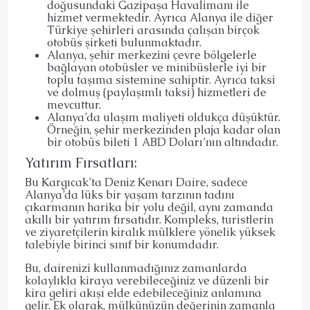
doğusundaki Gazipaşa Havalimanı ile
hizmet vermektedir. Ayrıca Alanya ile diğer
Türkiye şehirleri arasında çalışan birçok
otobüs şirketi bulunmaktadır.
Alanya, şehir merkezini çevre bölgelerle
bağlayan otobüsler ve minibüslerle iyi bir
toplu taşıma sistemine sahiptir. Ayrıca taksi
ve dolmuş (paylaşımlı taksi) hizmetleri de
mevcuttur.
Alanya’da ulaşım maliyeti oldukça düşüktür.
Örneğin, şehir merkezinden plaja kadar olan
bir otobüs bileti 1 ABD Doları’nın altındadır.
Yatırım Fırsatları:
Bu Kargıcak’ta Deniz Kenarı Daire, sadece
Alanya’da lüks bir yaşam tarzının tadını
çıkarmanın harika bir yolu değil, aynı zamanda
akıllı bir yatırım fırsatıdır. Kompleks, turistlerin
ve ziyaretçilerin kiralık mülklere yönelik yüksek
talebiyle birinci sınıf bir konumdadır.
Bu, dairenizi kullanmadığınız zamanlarda
kolaylıkla kiraya verebileceğiniz ve düzenli bir
kira geliri akışı elde edebileceğiniz anlamına
gelir. Ek olarak, mülkünüzün değerinin zamanla