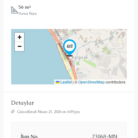
56 m²
Area Size
+
−
Leaflet
|
©
OpenStreetMap
contributors
Detaylar
Güncellendi Nisan 21, 2026 en 6:09 pm
İlan No
23068-MN