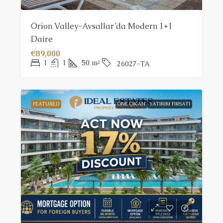
Orion Valley-Avsallar’da Modern 1+1
Daire
€89,000
1
1
50
m²
26027-TA
FEATURED
ÖNE ÇIKAN
YATIRIM FIRSATI