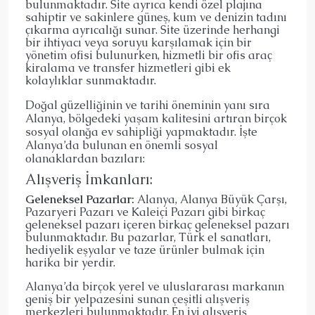
bulunmaktadır. Site ayrıca kendi özel plajına
sahiptir ve sakinlere güneş, kum ve denizin tadını
çıkarma ayrıcalığı sunar. Site üzerinde herhangi
bir ihtiyacı veya soruyu karşılamak için bir
yönetim ofisi bulunurken, hizmetli bir ofis araç
kiralama ve transfer hizmetleri gibi ek
kolaylıklar sunmaktadır.
Doğal güzelliğinin ve tarihi öneminin yanı sıra
Alanya, bölgedeki yaşam kalitesini artıran birçok
sosyal olanğa ev sahipliği yapmaktadır. İşte
Alanya’da bulunan en önemli sosyal
olanaklardan bazıları:
Alışveriş İmkanları:
Geleneksel Pazarlar:
Alanya, Alanya Büyük Çarşı,
Pazaryeri Pazarı ve Kaleiçi Pazarı gibi birkaç
geleneksel pazarı içeren birkaç geleneksel pazarı
bulunmaktadır. Bu pazarlar, Türk el sanatları,
hediyelik eşyalar ve taze ürünler bulmak için
harika bir yerdir.
Alanya’da birçok yerel ve uluslararası markanın
geniş bir yelpazesini sunan çeşitli alışveriş
merkezleri bulunmaktadır. En iyi alışveriş