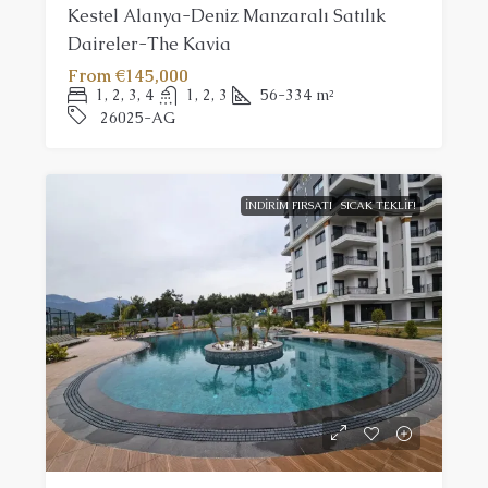
Kestel Alanya-Deniz Manzaralı Satılık
Daireler-The Kavia
From
€145,000
1, 2, 3, 4
1, 2, 3
56-334
m²
26025-AG
İNDIRIM FIRSATI
SICAK TEKLIF!