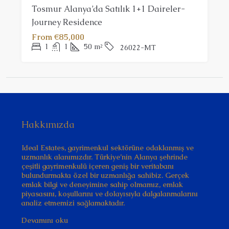
Tosmur Alanya’da Satılık 1+1 Daireler-
Journey Residence
From
€85,000
1
1
50
m²
26022-MT
Hakkımızda
Ideal Estates, gayrimenkul sektörüne odaklanmış ve
uzmanlık alanımızdır. Türkiye’nin Alanya şehrinde
çeşitli gayrimenkulü içeren geniş bir veritabanı
bulundurmakta özel bir uzmanlığa sahibiz. Gerçek
emlak bilgi ve deneyimine sahip olmamız, emlak
piyasasını, koşullarını ve dolayısıyla dalgalanmalarını
analiz etmemizi sağlamaktadır.
Devamını oku