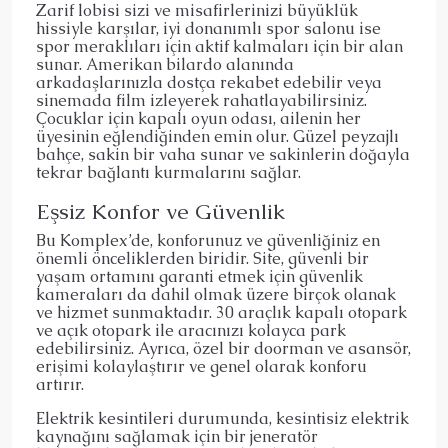
Zarif lobisi sizi ve misafirlerinizi büyüklük
hissiyle karşılar, iyi donanımlı spor salonu ise
spor meraklıları için aktif kalmaları için bir alan
sunar. Amerikan bilardo alanında
arkadaşlarınızla dostça rekabet edebilir veya
sinemada film izleyerek rahatlayabilirsiniz.
Çocuklar için kapalı oyun odası, ailenin her
üyesinin eğlendiğinden emin olur. Güzel peyzajlı
bahçe, sakin bir vaha sunar ve sakinlerin doğayla
tekrar bağlantı kurmalarını sağlar.
Eşsiz Konfor ve Güvenlik
Bu Komplex’de, konforunuz ve güvenliğiniz en
önemli önceliklerden biridir. Site, güvenli bir
yaşam ortamını garanti etmek için güvenlik
kameraları da dahil olmak üzere birçok olanak
ve hizmet sunmaktadır. 30 araçlık kapalı otopark
ve açık otopark ile aracınızı kolayca park
edebilirsiniz. Ayrıca, özel bir doorman ve asansör,
erişimi kolaylaştırır ve genel olarak konforu
artırır.
Elektrik kesintileri durumunda, kesintisiz elektrik
kaynağını sağlamak için bir jeneratör