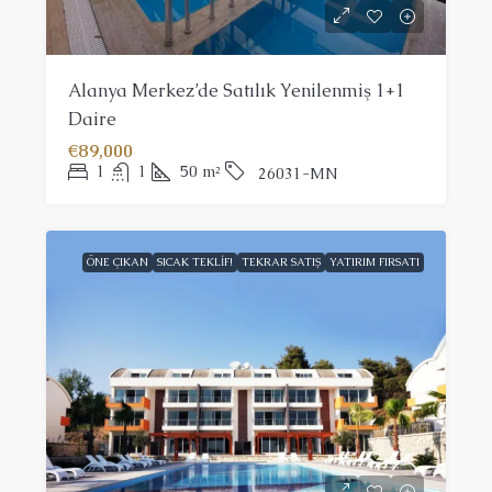
Alanya Merkez’de Satılık Yenilenmiş 1+1
Daire
€89,000
1
1
50
m²
26031-MN
ÖNE ÇIKAN
SICAK TEKLIF!
TEKRAR SATIŞ
YATIRIM FIRSATI