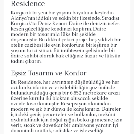
Residence
Kargıcak’ta yeni bir yaşam boyutunu keşfedin,
Alanya’nın iddialı ve sakin bir ilçesinde. Sıradışı
Kargıcak’ta Deniz Kenarı Daire ile denizin nefes
kesen güzelliğine kendinizi kaptırın. Daire
modern bir tasarımla lüks bir şekilde
döşenmiştir. Bu dikkat çekici proje, beş yıldızlı bir
otelin cazibesi ile evin konforunu birleştiren bir
yaşam tarzı sunar. Bu muhteşem gelişimde bir
daire sahibi olarak hak ettiğiniz huzur ve lüksün
tadını çıkarın.
Eşsiz Tasarım ve Konfor
Bu Residence, her ayrıntının düşünüldüğü ve her
açıdan konforun ve erişilebilirliğin göz önünde
bulundurulduğu geniş bir 6,852 metrekare arazi
üzerine kurulu iki bloktan oluşacak şekilde
özenle tasarlanmıştır. Resepsiyon alanından,
modern ve şık bir dünya ile karşılanırız. Daireler
içindeki geniş pencereler ve balkonlar, mekânı
aydınlatmak için doğal ışığın bolca girmesine izin
verir, sıcak ve davetkar bir ambiyans yaratır. İyi
donanımlı mutfak, sofistike ve işlevselliği