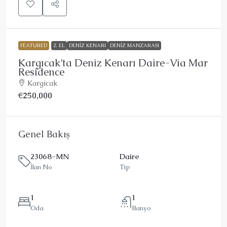
FEATURED
2. EL
DENIZ KENARI
DENIZ MANZARASI
Kargıcak’ta Deniz Kenarı Daire-Via Mar
Residence
Kargicak
€250,000
Genel Bakış
23068-MN
Daire
İlan No
Tip
1
1
Oda
Banyo