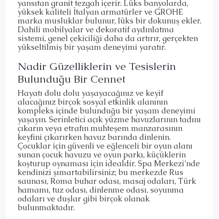
yansıtan granit tezgah içerir. Lüks banyolarda,
yüksek kaliteli İtalyan armatürler ve GROHE
marka musluklar bulunur, lüks bir dokunuş ekler.
Dahili mobilyalar ve dekoratif aydınlatma
sistemi, genel çekiciliği daha da artırır, gerçekten
yükseltilmiş bir yaşam deneyimi yaratır.
Nadir Güzelliklerin ve Tesislerin
Bulunduğu Bir Cennet
Hayatı dolu dolu yaşayacağınız ve keyif
alacağınız birçok sosyal etkinlik alanının
kompleks içinde bulunduğu bir yaşam deneyimi
yaşayın. Serinletici açık yüzme havuzlarının tadını
çıkarın veya etrafın muhteşem manzarasının
keyfini çıkarırken havuz barında dinlenin.
Çocuklar için güvenli ve eğlenceli bir oyun alanı
sunan çocuk havuzu ve oyun parkı, küçüklerin
koşturup oynaması için idealdir. Spa Merkezi’nde
kendinizi şımartabilirsiniz; bu merkezde Rus
saunası, Roma buhar odası, masaj odaları, Türk
hamamı, tuz odası, dinlenme odası, soyunma
odaları ve duşlar gibi birçok olanak
bulunmaktadır.