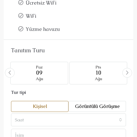
Ücretsiz WiFi
WiFi
Yüzme havuzu
Tanıtım Turu
Paz
Pts
09
10
Ağu
Ağu
Tur tipi
Kişisel
Görüntülü Görüşme
Saat