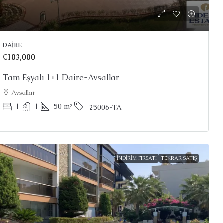
DAIRE
€103,000
Tam Eşyalı 1+1 Daire-Avsallar
Avsallar
1
1
50
m²
25006-TA
İNDIRIM FIRSATI
TEKRAR SATIŞ