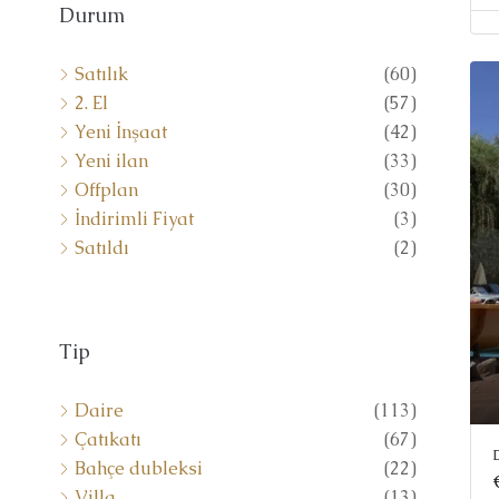
Durum
Satılık
(60)
2. El
(57)
Yeni İnşaat
(42)
Yeni ilan
(33)
Offplan
(30)
İndirimli Fiyat
(3)
Satıldı
(2)
Tip
Daire
(113)
Çatıkatı
(67)
Bahçe dubleksi
(22)
Villa
(13)