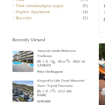
Türk vatandaşlığına uygun
(5)
Duplex-Apartment
(4)
İkiz evler
(2)
Recently Viewed
Alanya’da Satılık Muhteşem
Penthouse
2
3
150
m²
25022-AK
ÇATIKATI
Price On Request
Kargıcak’ta Lüks Deniz Manzaralı
Daire-Toprak Panorama
2
2
23117-MN
DAIRE
€295,000