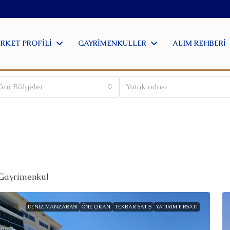
IRKET PROFILI
GAYRIMENKULLER
ALIM REHBERI
üm Bölgeler
Yatak odası
Gayrimenkul
DENIZ MANZARASI
ÖNE ÇIKAN
TEKRAR SATIŞ
YATIRIM FIRSATI