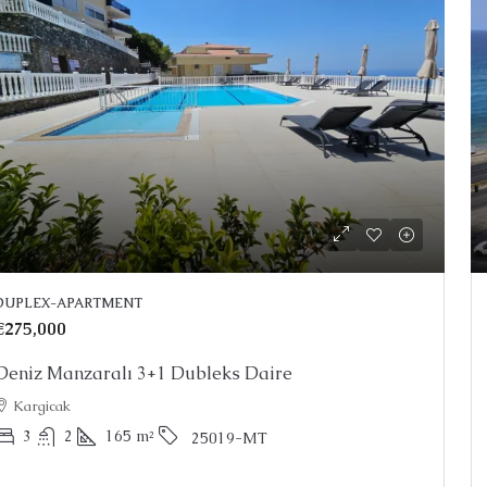
ce On Request
Price on Requ
nya’da Satılık Muhteşem Penthouse
Oba Alanya’da
DUPLEX-APARTMENT
anya, Kargicak
Oba
€275,000
1, 2, 3, 4
2
3
150
m²
25022-AK
KATI
26026-LI
Deniz Manzaralı 3+1 Dubleks Daire
BAHÇE DUBLEKSI,
Kargicak
3
2
165
m²
25019-MT