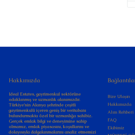
Hakkımızda
Bağlantıla
Ideal Estates, gayrimenkul sektörüne
Bize Ulaşın
odaklanmış ve uzmanlık alanımızdır.
Hakkımızda
Türkiye’nin Alanya şehrinde çeşitli
gayrimenkulü içeren geniş bir veritabanı
Alım Rehberi
bulundurmakta özel bir uzmanlığa sahibiz.
FAQ
Gerçek emlak bilgi ve deneyimine sahip
olmamız, emlak piyasasını, koşullarını ve
Ekibimiz
dolayısıyla dalgalanmalarını analiz etmemizi