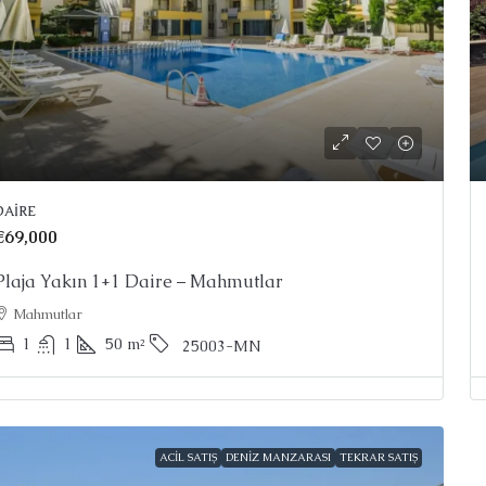
DAIRE
€69,000
Plaja Yakın 1+1 Daire – Mahmutlar
Mahmutlar
1
1
50
m²
25003-MN
ACIL SATIŞ
DENIZ MANZARASI
TEKRAR SATIŞ