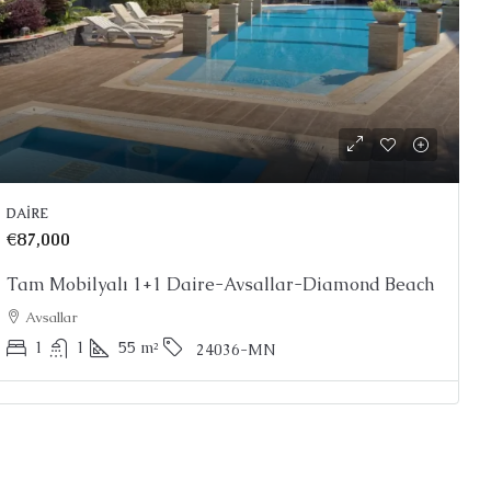
DAIRE
€87,000
Tam Mobilyalı 1+1 Daire-Avsallar-Diamond Beach
Avsallar
1
1
55
m²
24036-MN