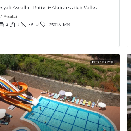
Eşyalı Avsallar Dairesi-Alanya-Orion Valley
Avsallar
2
1
79
m²
25016-MN
TEKRAR SATIŞ