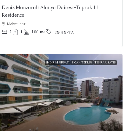
Deniz Manzaralı Alanya Dairesi-Toprak 11
Residence
Mahmutlar
2
1
100
m²
25015-TA
İNDIRIM FIRSATI
SICAK TEKLIF!
TEKRAR SATIŞ