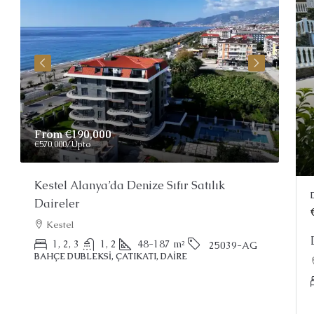
From
€190,000
Pri
€570,000
/Upto
Kestel Alanya’da Denize Sıfır Satılık
Ala
Daireler
Al
Kestel
ÇATI
1, 2, 3
1, 2
48-187
m²
25039-AG
BAHÇE DUBLEKSI, ÇATIKATI, DAIRE