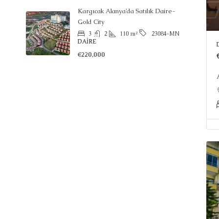
Kargıcak Alanya’da Satılık Daire-
Gold City
3
2
110
m²
23084-MN
DAIRE
€220,000