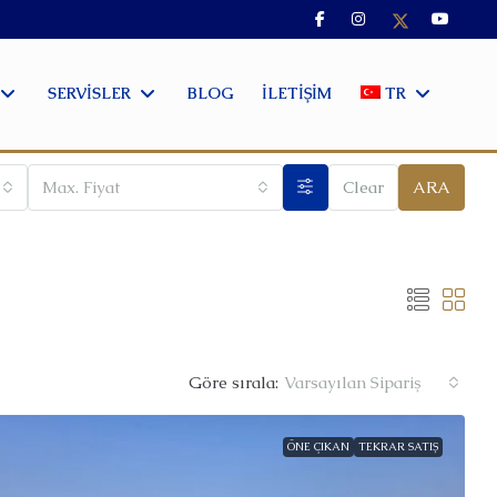
SERVISLER
BLOG
İLETIŞIM
TR
Max. Fiyat
Clear
ARA
Göre sırala:
Varsayılan Sipariş
ÖNE ÇIKAN
TEKRAR SATIŞ