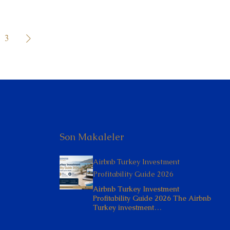
3
Son Makaleler
Airbnb Turkey Investment
Profitability Guide 2026
Airbnb Turkey Investment
Profitability Guide 2026 The Airbnb
Turkey investment…