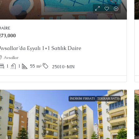
DAIRE
€73,000
Avsallar’da Eşyalı 1+1 Satılık Daire
Avsallar
1
1
55
m²
25010-MN
İNDIRIM FIRSATI
TEKRAR SATIŞ