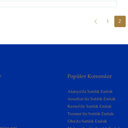
1
2
r
Popüler Konumlar
Alanya’da Satılık Emlak
Avsallar’da Satılık Emlak
Kestel’de Satılık Emlak
Tosmur’da Satılık Emlak
Oba’da Satılık Emlak