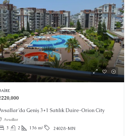
DAIRE
€220,000
Avsallar’da Geniş 3+1 Satılık Daire-Orion City
Avsallar
3
2
136
m²
24028-MN