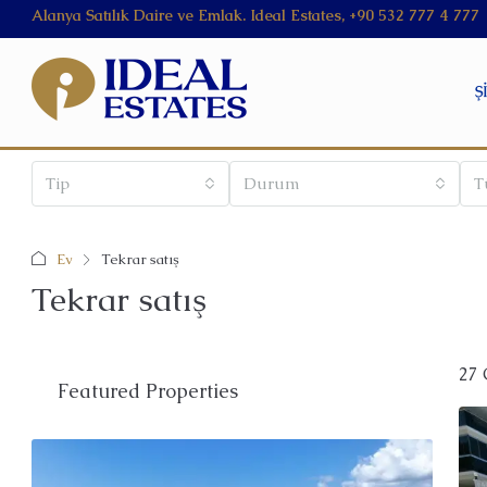
Alanya Satılık Daire ve Emlak. Ideal Estates, +90 532 777 4 777
Ş
Tip
Durum
T
Ev
Tekrar satış
Tekrar satış
27 
Featured Properties