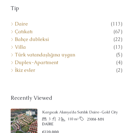
Tip
Daire
(113)
Çatıkatı
(67)
Bahçe dubleksi
(22)
Villa
(13)
Türk vatandaşlığına uygun
(5)
Duplex-Apartment
(4)
İkiz evler
(2)
Recently Viewed
Kargıcak Alanya’da Satılık Daire-Gold City
3
2
110
m²
23084-MN
DAIRE
€220,000