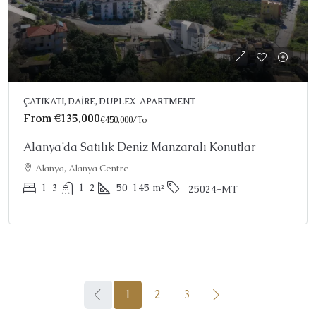
ÇATIKATI, DAIRE, DUPLEX-APARTMENT
From
€135,000
€450,000
/To
Alanya’da Satılık Deniz Manzaralı Konutlar
Alanya, Alanya Centre
1-3
1-2
50-145
m²
25024-MT
1
2
3