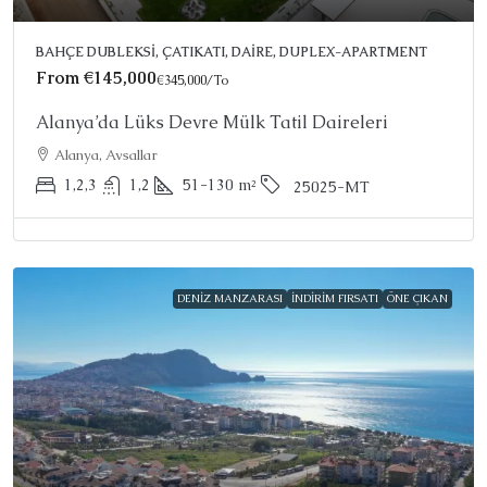
BAHÇE DUBLEKSI, ÇATIKATI, DAIRE, DUPLEX-APARTMENT
From
€145,000
€345,000
/To
Alanya’da Lüks Devre Mülk Tatil Daireleri
Alanya, Avsallar
1,2,3
1,2
51-130
m²
25025-MT
DENIZ MANZARASI
İNDIRIM FIRSATI
ÖNE ÇIKAN