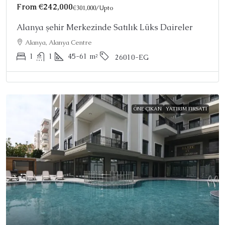
From
€242,000
€301,000
/Upto
Alanya şehir Merkezinde Satılık Lüks Daireler
Alanya, Alanya Centre
1
1
45-61
m²
26010-EG
ÖNE ÇIKAN
YATIRIM FIRSATI