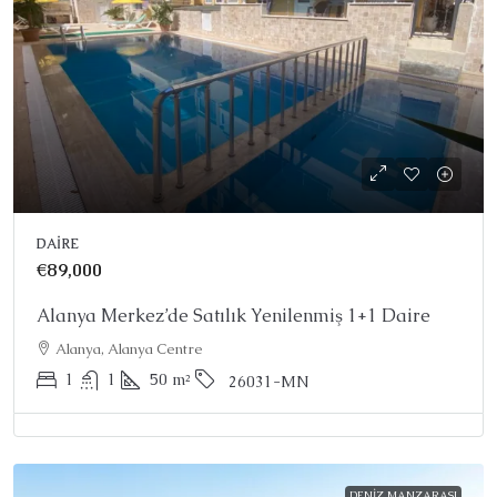
DAIRE
€89,000
Alanya Merkez’de Satılık Yenilenmiş 1+1 Daire
Alanya, Alanya Centre
1
1
50
m²
26031-MN
DENIZ MANZARASI