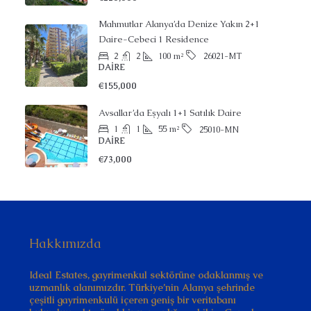
Mahmutlar Alanya’da Denize Yakın 2+1
Daire-Cebeci 1 Residence
2
2
100
m²
26021-MT
DAIRE
€155,000
Avsallar’da Eşyalı 1+1 Satılık Daire
1
1
55
m²
25010-MN
DAIRE
€73,000
Hakkımızda
Ideal Estates, gayrimenkul sektörüne odaklanmış ve
uzmanlık alanımızdır. Türkiye’nin Alanya şehrinde
çeşitli gayrimenkulü içeren geniş bir veritabanı