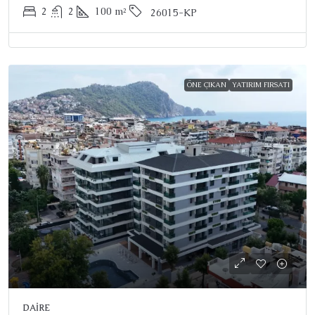
2
2
100
m²
26015-KP
ÖNE ÇIKAN
YATIRIM FIRSATI
DAIRE