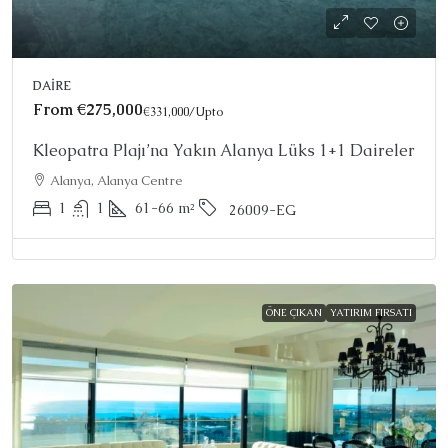
DAIRE
From
€275,000
€331,000
/Upto
Kleopatra Plajı’na Yakın Alanya Lüks 1+1 Daireler
Alanya, Alanya Centre
1
1
61-66
m²
26009-EG
ÖNE ÇIKAN
YATIRIM FIRSATI