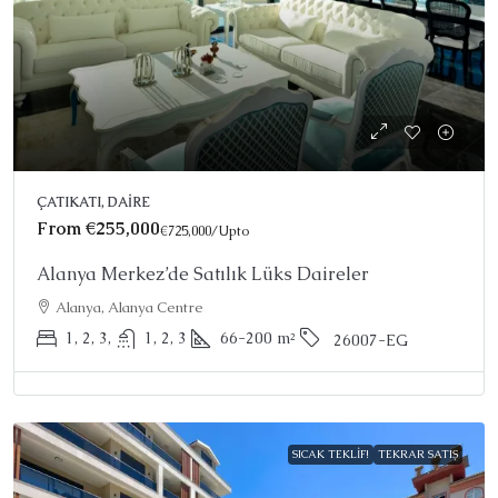
ÇATIKATI, DAIRE
From
€255,000
€725,000
/Upto
Alanya Merkez’de Satılık Lüks Daireler
Alanya, Alanya Centre
1, 2, 3,
1, 2, 3
66-200
m²
26007-EG
SICAK TEKLIF!
TEKRAR SATIŞ