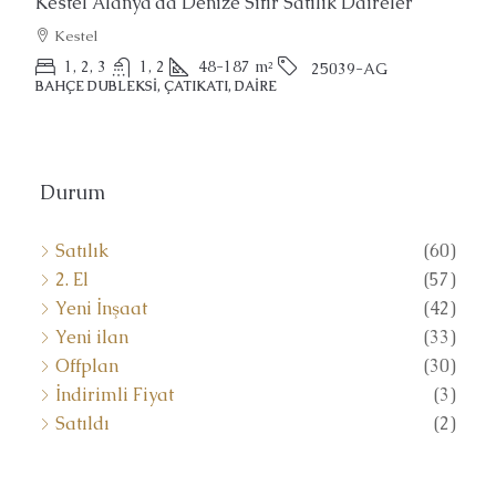
er
Alanya’da Satılık Muhteşem Penthouse
Alanya, Kargicak
2
3
150
m²
25022-AK
ÇATIKATI
Durum
Satılık
(60)
2. El
(57)
Yeni İnşaat
(42)
Yeni ilan
(33)
Offplan
(30)
İndirimli Fiyat
(3)
Satıldı
(2)