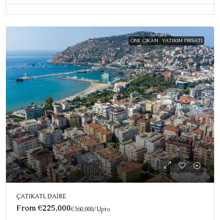
ÖNE ÇIKAN
YATIRIM FIRSATI
ÇATIKATI, DAIRE
From
€225,000
€360,000
/Upto