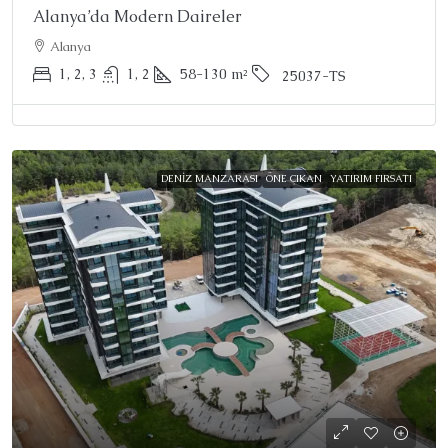
Alanya’da Modern Daireler
Alanya
1, 2, 3
1, 2
58-130
m²
25037-TS
DENIZ MANZARASI
ÖNE ÇIKAN
YATIRIM FIRSATI