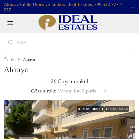
Alanya Satılık Daire ve Emlak. Ideal Estates, +90 532 777 4
777
Ev
Alanya
Alanya
26 Gayrimenkul
Göre sırala:
Varsayılan Sipariş
İNDIRIM FIRSATI
TEKRAR SATIŞ